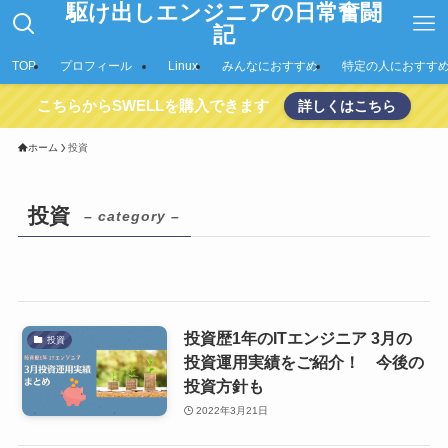
駆け出しエンジニアの日常奮闘
記
TOP
プロフィール
Linux
みんなにおすすめ
特定の人におすす
こちらからSWELLを購入できます
詳しくはこちら
ホーム
投資
投資
– category –
投資歴1年のITエンジニア 3月の
投資
投資運用実績をご紹介！ 今後の
投資方針も
2022年3月21日